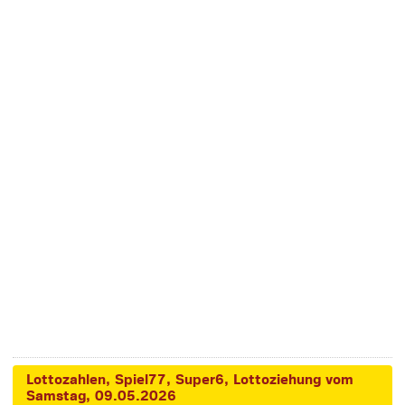
Lottozahlen, Spiel77, Super6, Lottoziehung vom
Samstag, 09.05.2026